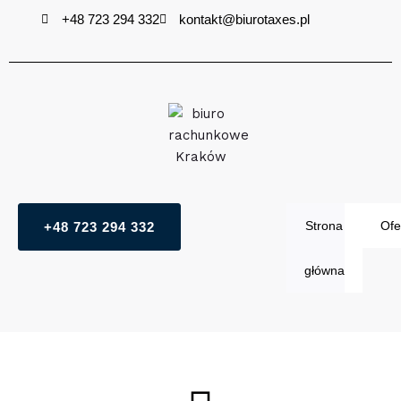
Przejdź
+48 723 294 332
kontakt@biurotaxes.pl
do
treści
Strona
Ofe
+48 723 294 332
główna