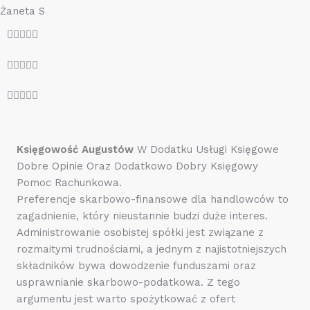
Żaneta S
O





c
O





e
c
n
O





e
a
c
n
5
e
a
z
n
5
Księgowość Augustów
W Dodatku Usługi Księgowe
5
a
z
Dobre Opinie Oraz Dodatkowo Dobry Księgowy
5
5
Pomoc Rachunkowa.
z
Preferencje skarbowo-finansowe dla handlowców to
5
zagadnienie, który nieustannie budzi duże interes.
Administrowanie osobistej spółki jest związane z
rozmaitymi trudnościami, a jednym z najistotniejszych
składników bywa dowodzenie funduszami oraz
usprawnianie skarbowo-podatkowa. Z tego
argumentu jest warto spożytkować z ofert