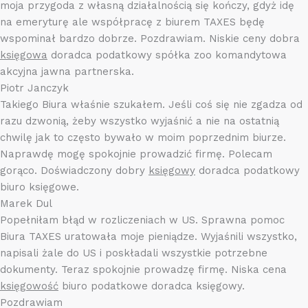
moja przygoda z własną działalnością się kończy, gdyż idę
na emeryturę ale współpracę z biurem TAXES będę
wspominał bardzo dobrze. Pozdrawiam. Niskie ceny dobra
księgowa
doradca podatkowy spółka zoo komandytowa
akcyjna jawna partnerska.
Piotr Janczyk
Takiego Biura właśnie szukałem. Jeśli coś się nie zgadza od
razu dzwonią, żeby wszystko wyjaśnić a nie na ostatnią
chwilę jak to często bywało w moim poprzednim biurze.
Naprawdę mogę spokojnie prowadzić firmę. Polecam
gorąco. Doświadczony dobry
księgowy
doradca podatkowy
biuro księgowe.
Marek Dul
Popełniłam błąd w rozliczeniach w US. Sprawna pomoc
Biura TAXES uratowała moje pieniądze. Wyjaśnili wszystko,
napisali żale do US i poskładali wszystkie potrzebne
dokumenty. Teraz spokojnie prowadzę firmę. Niska cena
księgowość
biuro podatkowe doradca księgowy.
Pozdrawiam