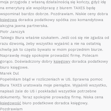
moja przygoda z własną działalnością się kończy, gdyż idę
na emeryturę ale współpracę z biurem TAXES będę
wspominał bardzo dobrze. Pozdrawiam. Niskie ceny dobra
księgowa
doradca podatkowy spółka zoo komandytowa
akcyjna jawna partnerska.
Piotr Janczyk
Takiego Biura właśnie szukałem. Jeśli coś się nie zgadza od
razu dzwonią, żeby wszystko wyjaśnić a nie na ostatnią
chwilę jak to często bywało w moim poprzednim biurze.
Naprawdę mogę spokojnie prowadzić firmę. Polecam
gorąco. Doświadczony dobry
księgowy
doradca podatkowy
biuro księgowe.
Marek Dul
Popełniłam błąd w rozliczeniach w US. Sprawna pomoc
Biura TAXES uratowała moje pieniądze. Wyjaśnili wszystko,
napisali żale do US i poskładali wszystkie potrzebne
dokumenty. Teraz spokojnie prowadzę firmę. Niska cena
księgowość
biuro podatkowe doradca księgowy.
Pozdrawiam