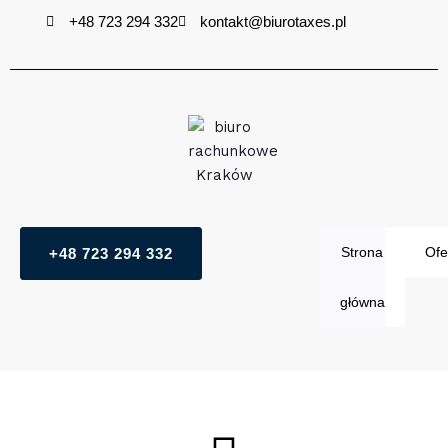
Przejdź
+48 723 294 332
kontakt@biurotaxes.pl
do
treści
Strona
Ofe
+48 723 294 332
główna