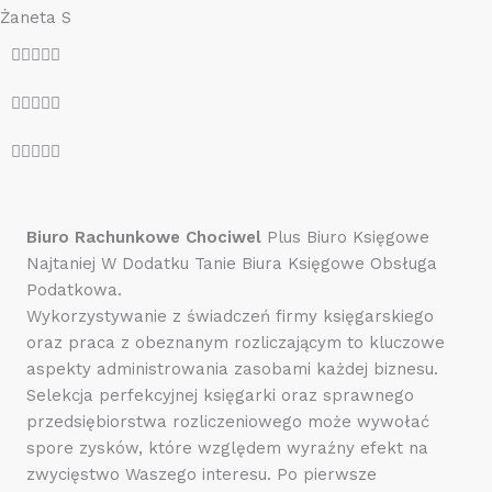
Żaneta S
O





c
O





e
c
n
O





e
a
c
n
5
e
a
z
n
5
Biuro Rachunkowe Chociwel
Plus Biuro Księgowe
5
a
z
Najtaniej W Dodatku Tanie Biura Księgowe Obsługa
5
5
Podatkowa.
z
Wykorzystywanie z świadczeń firmy księgarskiego
5
oraz praca z obeznanym rozliczającym to kluczowe
aspekty administrowania zasobami każdej biznesu.
Selekcja perfekcyjnej księgarki oraz sprawnego
przedsiębiorstwa rozliczeniowego może wywołać
spore zysków, które względem wyraźny efekt na
zwycięstwo Waszego interesu. Po pierwsze