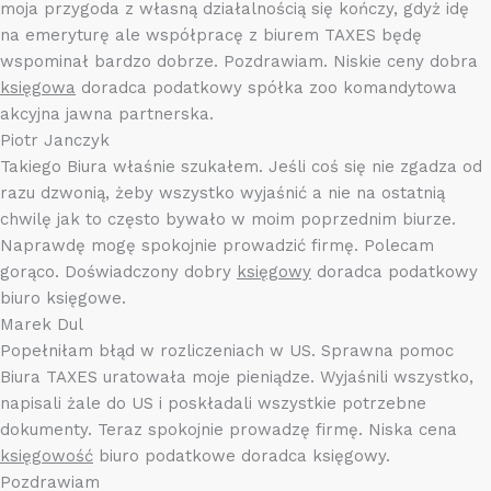
moja przygoda z własną działalnością się kończy, gdyż idę
na emeryturę ale współpracę z biurem TAXES będę
wspominał bardzo dobrze. Pozdrawiam. Niskie ceny dobra
księgowa
doradca podatkowy spółka zoo komandytowa
akcyjna jawna partnerska.
Piotr Janczyk
Takiego Biura właśnie szukałem. Jeśli coś się nie zgadza od
razu dzwonią, żeby wszystko wyjaśnić a nie na ostatnią
chwilę jak to często bywało w moim poprzednim biurze.
Naprawdę mogę spokojnie prowadzić firmę. Polecam
gorąco. Doświadczony dobry
księgowy
doradca podatkowy
biuro księgowe.
Marek Dul
Popełniłam błąd w rozliczeniach w US. Sprawna pomoc
Biura TAXES uratowała moje pieniądze. Wyjaśnili wszystko,
napisali żale do US i poskładali wszystkie potrzebne
dokumenty. Teraz spokojnie prowadzę firmę. Niska cena
księgowość
biuro podatkowe doradca księgowy.
Pozdrawiam