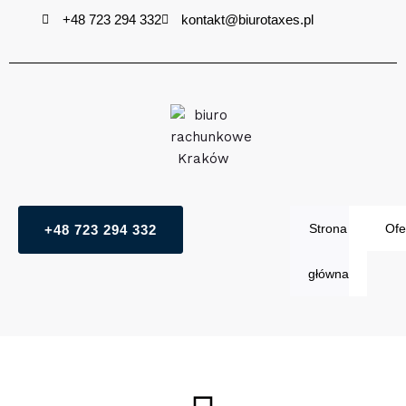
Przejdź
+48 723 294 332
kontakt@biurotaxes.pl
do
treści
Strona
Ofe
+48 723 294 332
główna