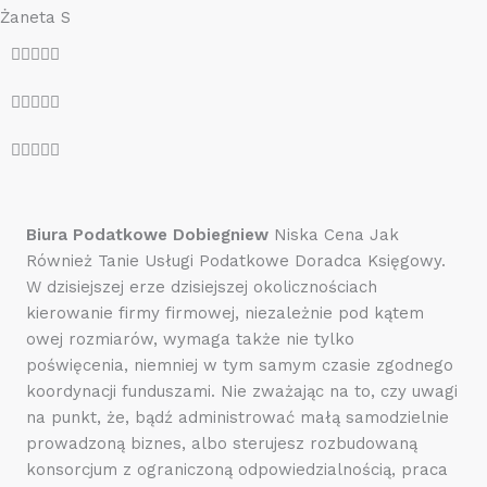
Żaneta S
O





c
O





e
c
n
O





e
a
c
n
5
e
a
z
n
5
Biura Podatkowe Dobiegniew
Niska Cena Jak
5
a
z
Również Tanie Usługi Podatkowe Doradca Księgowy.
5
5
W dzisiejszej erze dzisiejszej okolicznościach
z
kierowanie firmy firmowej, niezależnie pod kątem
5
owej rozmiarów, wymaga także nie tylko
poświęcenia, niemniej w tym samym czasie zgodnego
koordynacji funduszami. Nie zważając na to, czy uwagi
na punkt, że, bądź administrować małą samodzielnie
prowadzoną biznes, albo sterujesz rozbudowaną
konsorcjum z ograniczoną odpowiedzialnością, praca