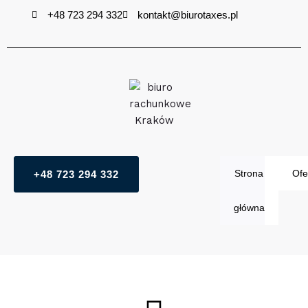
Przejdź
+48 723 294 332
kontakt@biurotaxes.pl
do
treści
Strona
Ofe
+48 723 294 332
główna