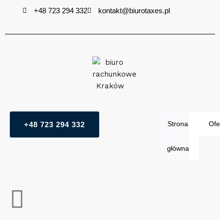
Przejdź
+48 723 294 332
kontakt@biurotaxes.pl
do
treści
Strona
Ofe
+48 723 294 332
główna