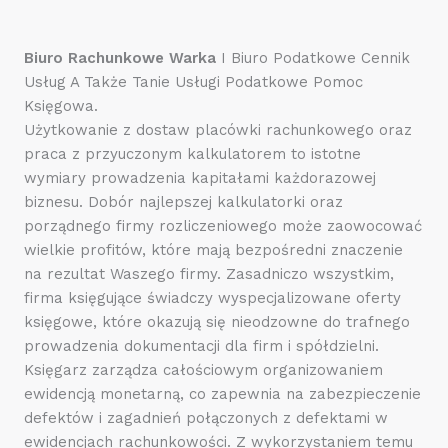
c
n
5
e
a
z
n
5
Biuro Rachunkowe Warka
I Biuro Podatkowe Cennik
5
a
z
Usług A Także Tanie Usługi Podatkowe Pomoc
5
5
Księgowa.
z
Użytkowanie z dostaw placówki rachunkowego oraz
5
praca z przyuczonym kalkulatorem to istotne
wymiary prowadzenia kapitałami każdorazowej
biznesu. Dobór najlepszej kalkulatorki oraz
porządnego firmy rozliczeniowego może zaowocować
wielkie profitów, które mają bezpośredni znaczenie
na rezultat Waszego firmy. Zasadniczo wszystkim,
firma księgujące świadczy wyspecjalizowane oferty
księgowe, które okazują się nieodzowne do trafnego
prowadzenia dokumentacji dla firm i spółdzielni.
Księgarz zarządza całościowym organizowaniem
ewidencją monetarną, co zapewnia na zabezpieczenie
defektów i zagadnień połączonych z defektami w
ewidencjach rachunkowości. Z wykorzystaniem temu