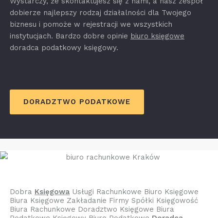
Wystarczy, że skontaktujesz się z nami, a nasz zespół
dobierze najlepszy rodzaj działalności dla Twojego
biznesu i pomoże w rejestracji we wszystkich
instytucjach. Bardzo dobre opinie
biuro księgowe
doradca podatkowy księgowy.
DORADZTWO PODATKOWE
Dobra
Księgowa
Usługi Rachunkowe Biuro Księgowe
Biura Księgowe Zakładanie Firmy Spółki Księgowość
Biura Rachunkowe Doradztwo Księgowe Biura
Podatkowe Księgowy Biuro Podatkowe
Doradca