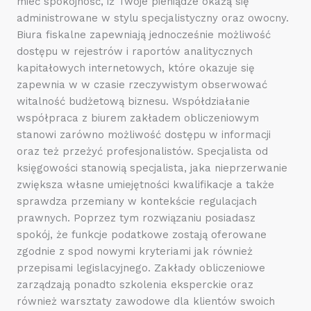
mieć spokojność, iż Twoje pieniądze okażą się
administrowane w stylu specjalistyczny oraz owocny.
Biura fiskalne zapewniają jednocześnie możliwość
dostępu w rejestrów i raportów analitycznych
kapitałowych internetowych, które okazuje się
zapewnia w w czasie rzeczywistym obserwować
witalność budżetową biznesu. Współdziałanie
współpraca z biurem zakładem obliczeniowym
stanowi zarówno możliwość dostępu w informacji
oraz też przeżyć profesjonalistów. Specjalista od
księgowości stanowią specjalista, jaka nieprzerwanie
zwiększa własne umiejętności kwalifikacje a także
sprawdza przemiany w kontekście regulacjach
prawnych. Poprzez tym rozwiązaniu posiadasz
spokój, że funkcje podatkowe zostają oferowane
zgodnie z spod nowymi kryteriami jak również
przepisami legislacyjnego. Zakłady obliczeniowe
zarządzają ponadto szkolenia eksperckie oraz
również warsztaty zawodowe dla klientów swoich