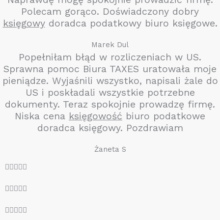
Polecam gorąco. Doświadczony dobry
księgowy
doradca podatkowy biuro księgowe.
Marek Dul
Popełniłam błąd w rozliczeniach w US.
Sprawna pomoc Biura TAXES uratowała moje
pieniądze. Wyjaśnili wszystko, napisali żale do
US i poskładali wszystkie potrzebne
dokumenty. Teraz spokojnie prowadzę firmę.
Niska cena
księgowość
biuro podatkowe
doradca księgowy. Pozdrawiam
Żaneta S
O





c
O





e
c
n
O





e
a