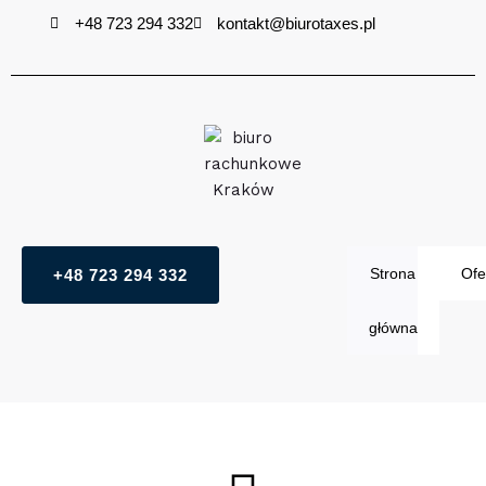
Przejdź
+48 723 294 332
kontakt@biurotaxes.pl
do
treści
Strona
Ofe
+48 723 294 332
główna