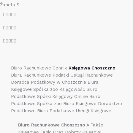
Żaneta S
O





c
O





e
c
n
O





e
a
c
n
5
e
a
z
n
5
5
Biuro Rachunkowe Cennik
Księgowa Choszczno
a
z
Biura Rachunkowe Podatki Usługi Rachunkowe
5
5
Doradca Podatkowy w Choszcznie
Biura
z
Księgowe Spółka zoo Księgowość Biuro
5
Podatkowe Spółki Księgowy Online Biuro
Podatkowe Spółka zoo Biuro Księgowe Doradztwo
Podatkowe Biura Podatkowe Usługi Księgowe.
Biuro Rachunkowe Choszczno
A Także
Księgowe Tanio Oraz Dobrzy Księgowi