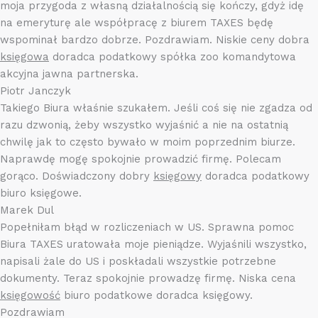
moja przygoda z własną działalnością się kończy, gdyż idę
na emeryturę ale współpracę z biurem TAXES będę
wspominał bardzo dobrze. Pozdrawiam. Niskie ceny dobra
księgowa
doradca podatkowy spółka zoo komandytowa
akcyjna jawna partnerska.
Piotr Janczyk
Takiego Biura właśnie szukałem. Jeśli coś się nie zgadza od
razu dzwonią, żeby wszystko wyjaśnić a nie na ostatnią
chwilę jak to często bywało w moim poprzednim biurze.
Naprawdę mogę spokojnie prowadzić firmę. Polecam
gorąco. Doświadczony dobry
księgowy
doradca podatkowy
biuro księgowe.
Marek Dul
Popełniłam błąd w rozliczeniach w US. Sprawna pomoc
Biura TAXES uratowała moje pieniądze. Wyjaśnili wszystko,
napisali żale do US i poskładali wszystkie potrzebne
dokumenty. Teraz spokojnie prowadzę firmę. Niska cena
księgowość
biuro podatkowe doradca księgowy.
Pozdrawiam