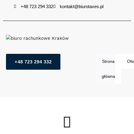
Przejdź
+48 723 294 332
kontakt@biurotaxes.pl
do
treści
Strona
Ofe
+48 723 294 332
główna