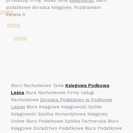
prowadzę firmę. Niska cena
księgowość
biuro
podatkowe doradca księgowy. Pozdrawiam
O





Żaneta S
c
O





e
c
n
O





e
a
c
n
5
e
a
z
n
5
5
a
z
5
5
z
Biuro Rachunkowe Tania
Księgowa Podkowa
5
Leśna
Biura Rachunkowe Firmy Usługi
Rachunkowe
Doradca Podatkowy w Podkowie
Leśnej
Biura Księgowe Księgowość Spółki
Księgowość Spółka Komandytowa Księgowy
Online Biuro Podatkowe Spółka Partnerska Biuro
Księgowe Doradztwo Podatkowe Biura Podatkowe