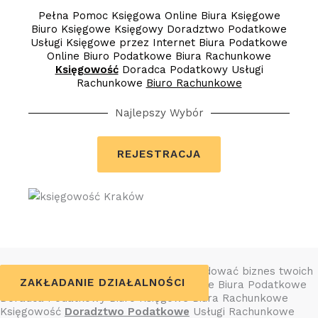
Pełna Pomoc Księgowa Online Biura Księgowe
Biuro Księgowe Księgowy Doradztwo Podatkowe
Usługi Księgowe przez Internet Biura Podatkowe
Online Biuro Podatkowe Biura Rachunkowe
Księgowość
Doradca Podatkowy Usługi
Rachunkowe
Biuro Rachunkowe
Najlepszy Wybór
REJESTRACJA
Dzięki naszym usługom pomożemy zbudować biznes twoich
SPRAWOZDANIA FINANSOWE
ZAKŁADANIE DZIAŁALNOŚCI
marzeń. Usługi Księgowe Biura Księgowe Biura Podatkowe
Doradca Podatkowy Biuro Księgowe Biura Rachunkowe
Księgowość
Doradztwo Podatkowe
Usługi Rachunkowe