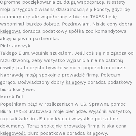
Ogromne podziękowania za długą współpracę. Niestety
moja przygoda z własną działalnością się kończy, gdyż idę
na emeryturę ale współpracę z biurem TAXES będę
wspominał bardzo dobrze. Pozdrawiam. Niskie ceny dobra
księgowa
doradca podatkowy spółka zoo komandytowa
akcyjna jawna partnerska.
Piotr Janczyk
Takiego Biura właśnie szukałem. Jeśli coś się nie zgadza od
razu dzwonią, żeby wszystko wyjaśnić a nie na ostatnią
chwilę jak to często bywało w moim poprzednim biurze.
Naprawdę mogę spokojnie prowadzić firmę. Polecam
gorąco. Doświadczony dobry
księgowy
doradca podatkowy
biuro księgowe.
Marek Dul
Popełniłam błąd w rozliczeniach w US. Sprawna pomoc
Biura TAXES uratowała moje pieniądze. Wyjaśnili wszystko,
napisali żale do US i poskładali wszystkie potrzebne
dokumenty. Teraz spokojnie prowadzę firmę. Niska cena
księgowość
biuro podatkowe doradca księgowy.