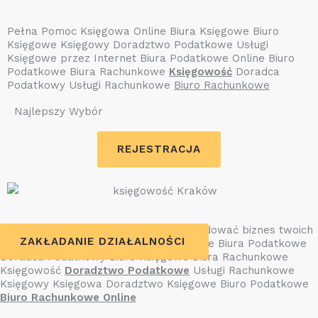
Pełna Pomoc Księgowa Online Biura Księgowe Biuro
Księgowe Księgowy Doradztwo Podatkowe Usługi
Księgowe przez Internet Biura Podatkowe Online Biuro
Podatkowe Biura Rachunkowe
Księgowość
Doradca
Podatkowy Usługi Rachunkowe
Biuro Rachunkowe
Najlepszy Wybór
REJESTRACJA
Dzięki naszym usługom pomożemy zbudować biznes twoich
SPRAWOZDANIA FINANSOWE
ZAKŁADANIE DZIAŁALNOŚCI
marzeń. Usługi Księgowe Biura Księgowe Biura Podatkowe
Doradca Podatkowy Biuro Księgowe Biura Rachunkowe
Księgowość
Doradztwo Podatkowe
Usługi Rachunkowe
Księgowy Księgowa Doradztwo Księgowe Biuro Podatkowe
Biuro Rachunkowe Online