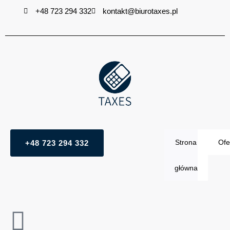
Przejdź
+48 723 294 332
kontakt@biurotaxes.pl
do
treści
Strona
Ofe
+48 723 294 332
główna