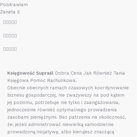
Pozdrawiam
Żaneta S
O





c
O





e
c
n
O





e
a
c
n
5
e
a
z
n
5
Księgowość Supraśl
Dobra Cena Jak Również Tania
5
a
z
Księgowa Pomoc Rachunkowa.
5
5
Obecnie obecnych ramach czasowych koordynowanie
z
biznesu gospodarczej, nie zważywszy na pod kątem
5
jej poziomu, potrzebuje nie tylko i zaangażowania,
jednocześnie również optymalnego prowadzenia
zasobami pieniężnymi. Bez patrzenia na okoliczność,
że, jeżeli administrować niewielką samodzielnie
prowadzoną inicjatywę, albo kierujesz znaczącą