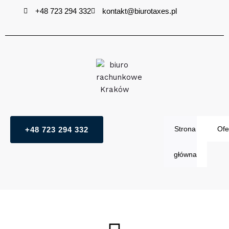
Przejdź
+48 723 294 332
kontakt@biurotaxes.pl
do
treści
Strona
Ofe
+48 723 294 332
główna