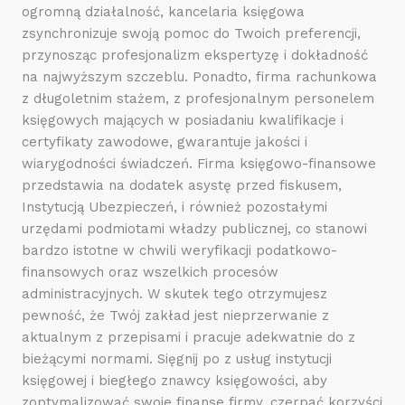
ogromną działalność, kancelaria księgowa
zsynchronizuje swoją pomoc do Twoich preferencji,
przynosząc profesjonalizm ekspertyzę i dokładność
na najwyższym szczeblu. Ponadto, firma rachunkowa
z długoletnim stażem, z profesjonalnym personelem
księgowych mających w posiadaniu kwalifikacje i
certyfikaty zawodowe, gwarantuje jakości i
wiarygodności świadczeń. Firma księgowo-finansowe
przedstawia na dodatek asystę przed fiskusem,
Instytucją Ubezpieczeń, i również pozostałymi
urzędami podmiotami władzy publicznej, co stanowi
bardzo istotne w chwili weryfikacji podatkowo-
finansowych oraz wszelkich procesów
administracyjnych. W skutek tego otrzymujesz
pewność, że Twój zakład jest nieprzerwanie z
aktualnym z przepisami i pracuje adekwatnie do z
bieżącymi normami. Sięgnij po z usług instytucji
księgowej i biegłego znawcy księgowości, aby
zoptymalizować swoje finanse firmy, czerpać korzyści